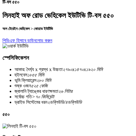
টি-বস ৫৫০
লিনহাই অফ রোড ভেহিকেল ইউটিভি টি-বস ৫৫০
অল টেরেইন ভেহিকেল > কোয়াড ইউটিভি
পিডিএফ হিসাবে ডাউনলোড করুন
স্পেসিফিকেশন
আকার: দৈর্ঘ্য x প্রস্থ x উচ্চতা
২৭৯০x১৪৭০x১৯২০ মিমি
হুইলবেস
১৮৫৫ মিমি
ভূমি ক্লিয়ারেন্স
২৮০ মিমি
শুষ্ক ওজন
৫২৫ কেজি
জ্বালানি ট্যাঙ্কের ধারণক্ষমতা
২৬ লিটার
সর্বোচ্চ গতি
>৭০ কিমি/ঘন্টা
ড্রাইভ সিস্টেমের ধরন
২ডব্লিউডি/৪ডব্লিউডি
৫৫০