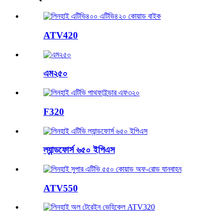
ATV420
এম২৫০
F320
ল্যান্ডফোর্স ৬৫০ ইপিএস
ATV550