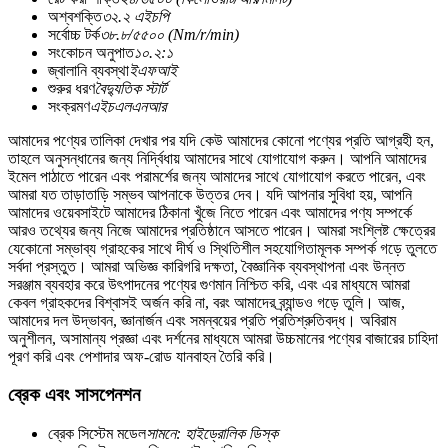
অশ্বশক্তি
৩২.২ এইচপি
সর্বোচ্চ টর্ক
৩৮.৮/৫৫০০ (Nm/r/min)
সংকোচন অনুপাত
১০.২:১
জ্বালানি ব্যবস্থা
ইএফআই
শুরুর ধরণ
বৈদ্যুতিক স্টার্ট
সংক্রমণ
এইচএলএনআর
আমাদের পণ্যের তালিকা দেখার পর যদি কেউ আমাদের কোনো পণ্যের প্রতি আগ্রহী হন,
তাহলে অনুসন্ধানের জন্য নির্দ্বিধায় আমাদের সাথে যোগাযোগ করুন। আপনি আমাদের
ইমেল পাঠাতে পারেন এবং পরামর্শের জন্য আমাদের সাথে যোগাযোগ করতে পারেন, এবং
আমরা যত তাড়াতাড়ি সম্ভব আপনাকে উত্তর দেব। যদি আপনার সুবিধা হয়, আপনি
আমাদের ওয়েবসাইটে আমাদের ঠিকানা খুঁজে নিতে পারেন এবং আমাদের পণ্য সম্পর্কে
আরও তথ্যের জন্য নিজে আমাদের প্রতিষ্ঠানে আসতে পারেন। আমরা সংশ্লিষ্ট ক্ষেত্রের
যেকোনো সম্ভাব্য গ্রাহকের সাথে দীর্ঘ ও স্থিতিশীল সহযোগিতামূলক সম্পর্ক গড়ে তুলতে
সর্বদা প্রস্তুত। আমরা অভিজ্ঞ কারিগরি দক্ষতা, বৈজ্ঞানিক ব্যবস্থাপনা এবং উন্নত
সরঞ্জাম ব্যবহার করে উৎপাদনের পণ্যের গুণমান নিশ্চিত করি, এবং এর মাধ্যমে আমরা
কেবল গ্রাহকদের বিশ্বাসই অর্জন করি না, বরং আমাদের ব্র্যান্ডও গড়ে তুলি। আজ,
আমাদের দল উদ্ভাবন, জ্ঞানার্জন এবং সমন্বয়ের প্রতি প্রতিশ্রুতিবদ্ধ। অবিরাম
অনুশীলন, অসামান্য প্রজ্ঞা এবং দর্শনের মাধ্যমে আমরা উচ্চমানের পণ্যের বাজারের চাহিদা
পূরণ করি এবং পেশাদার অফ-রোড যানবাহন তৈরি করি।
ব্রেক এবং সাসপেনশন
ব্রেক সিস্টেম মডেল
সামনে: হাইড্রোলিক ডিস্ক