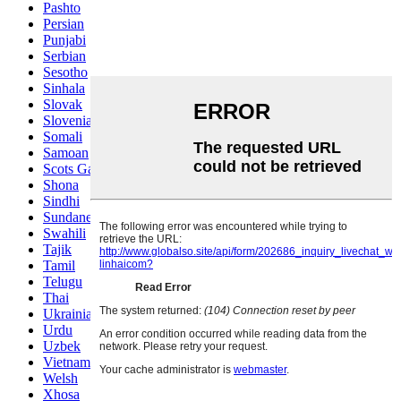
Pashto
Persian
Punjabi
Serbian
Sesotho
Sinhala
Slovak
Slovenian
Somali
Samoan
Scots Gaelic
Shona
Sindhi
Sundanese
Swahili
Tajik
Tamil
Telugu
Thai
Ukrainian
Urdu
Uzbek
Vietnamese
Welsh
Xhosa