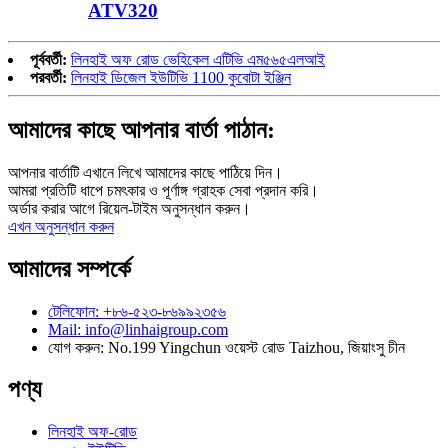
ATV320
পূর্ববর্তী:
লিনহাই অফ রোড ভেহিকেল এটিভি এম৫৬৫এলআই
পরবর্তী:
লিনহাই ডিজেল ইউটিভি 1100 কুবোটা ইঞ্জিন
আমাদের কাছে আপনার বার্তা পাঠান:
আপনার বার্তাটি এখানে লিখে আমাদের কাছে পাঠিয়ে দিন।
আমরা প্রতিটি ধাপে চমৎকার ও পূর্ণাঙ্গ গ্রাহক সেবা প্রদান করি।
অর্ডার করার আগে রিয়েল-টাইম অনুসন্ধান করুন।
এখন অনুসন্ধান করুন
আমাদের সম্পর্কে
টেলিফোন: +৮৬-৫২৩-৮৬৯৯২৩৫৬
Mail: info@linhaigroup.com
যোগ করুন: No.199 Yingchun ওয়েস্ট রোড Taizhou, জিয়াংসু চীন
পণ্য
লিনহাই অফ-রোড