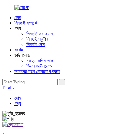
হোম
লিনহাই সম্পর্কে
পণ্য
লিনহাই অফ-রোড
লিনহাই স্কুটার
লিনহাই নেক্স
সংবাদ
ডাউনলোড
গ্রাহক ডাউনলোড
ডিলার ডাউনলোড
আমাদের সাথে যোগাযোগ করুন
English
হোম
পণ্য