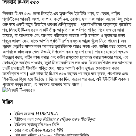
লিনহাই টি-বস ৫৫০
লিনহাই টি-বস ৫৫০ হলো লিনহাই-এর ফ্ল্যাগশিপ ইউটিভি পণ্য, যা ফ্রেম, গাড়ির
প্লাস্টিকের আবরণী অংশ, বাম্পার, কার্গো বক্স, রোপস, ছাদ এবং আরও অনেক কিছু থেকে
শুরু করে একটি নতুন ডিজাইন ধারণার বৈশিষ্ট্যযুক্ত। প্রকৌশলীদের অক্লান্ত প্রচেষ্টার
পর, লিনহাই টি-বস ৫৫০ একটি তীক্ষ্ণ আকৃতি এবং পর্যাপ্ত শক্তি নিয়ে বাজারে আনা
হয়েছে, যা আপনাকে এবং আপনার পরিবারকে আরামে গাড়ি চালানো ও ভ্রমণের জন্য
প্রচুর জায়গা দেয়, যাতে আপনি প্রতিটি দুর্গম রাস্তায় আনন্দ খুঁজে নিতে পারেন। এর
প্রথম-শ্রেণীর সাসপেনশন আপনার ড্রাইভিংকে আরও সহজ এবং নমনীয় করে তোলে, যা
আপনাকে কাজ এবং খেলা উভয়ই উপভোগ করার সুযোগ দেয়। প্রায় যেকোনো ভূখণ্ড
নিয়ন্ত্রণ করার, কঠিন কাজ করার এবং কঠিন রাস্তাকে চ্যালেঞ্জ করার ক্ষমতার সাথে, এর
ফোর-হুইল ড্রাইভ পাওয়ার, ফ্রন্ট ডিফারেনশিয়াল লক এবং ডিফারেনশিয়াল লক আপনাকে
চারটি চাকাতেই সীমাহীন শক্তি দেয়, যাতে আপনি কঠিন ভূখণ্ড মোকাবেলা করার
আত্মবিশ্বাস পান। এই কারণেই টি-বস ৫৫০ বছরের পর বছর ধরে কৃষক, পশুপালক এবং
শিকারীদের প্রিয় হয়ে উঠেছে। দিনের পর দিন, বছরের পর বছর, এই ইউটিভিটি একজন
পুরোনো বন্ধুর মতো, যে সবসময় আপনার সাথে থাকে।
ইঞ্জিন
ইঞ্জিন মডেল
LH188MR-A
ইঞ্জিনের ধরণ
একক সিলিন্ডার ৪ স্ট্রোক তরল-শীতলীকৃত
ইঞ্জিনের স্থানচ্যুতি
৪৯৩ সিসি
বোর এবং স্ট্রোক
৮৭.৫x৮২ মিমি
রেট করা শক্তি
২৪/৬৫০০ (কিলোওয়াট/আর/মিনিট)