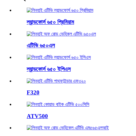
ল্যান্ডফোর্স ৬৫০ প্রিমিয়াম
এটিভি ৬৫০এল
ল্যান্ডফোর্স ৬৫০ ইপিএস
F320
ATV500