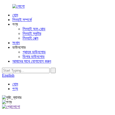
হোম
লিনহাই সম্পর্কে
পণ্য
লিনহাই অফ-রোড
লিনহাই স্কুটার
লিনহাই নেক্স
সংবাদ
ডাউনলোড
গ্রাহক ডাউনলোড
ডিলার ডাউনলোড
আমাদের সাথে যোগাযোগ করুন
English
হোম
পণ্য