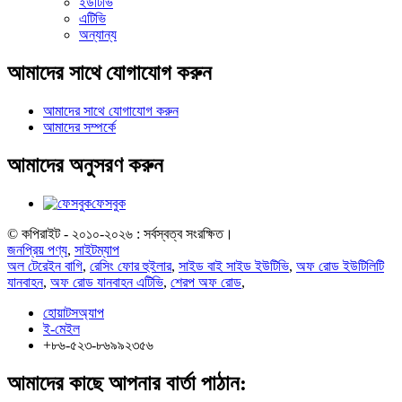
ইউটিভি
এটিভি
অন্যান্য
আমাদের সাথে যোগাযোগ করুন
আমাদের সাথে যোগাযোগ করুন
আমাদের সম্পর্কে
আমাদের অনুসরণ করুন
ফেসবুক
© কপিরাইট - ২০১০-২০২৬ : সর্বস্বত্ব সংরক্ষিত।
জনপ্রিয় পণ্য
,
সাইটম্যাপ
অল টেরেইন বাগি
,
রেসিং ফোর হুইলার
,
সাইড বাই সাইড ইউটিভি
,
অফ রোড ইউটিলিটি
যানবাহন
,
অফ রোড যানবাহন এটিভি
,
শেরপ অফ রোড
,
হোয়াটসঅ্যাপ
ই-মেইল
+৮৬-৫২৩-৮৬৯৯২৩৫৬
আমাদের কাছে আপনার বার্তা পাঠান: