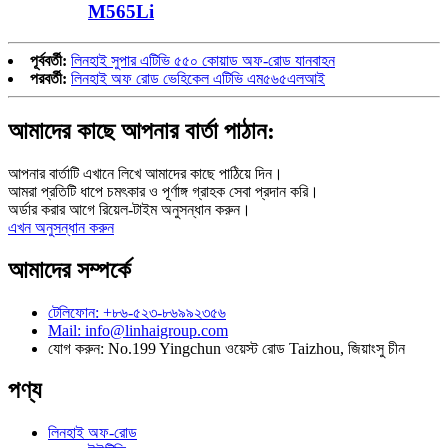
M565Li
পূর্ববর্তী:
লিনহাই সুপার এটিভি ৫৫০ কোয়াড অফ-রোড যানবাহন
পরবর্তী:
লিনহাই অফ রোড ভেহিকেল এটিভি এম৫৬৫এলআই
আমাদের কাছে আপনার বার্তা পাঠান:
আপনার বার্তাটি এখানে লিখে আমাদের কাছে পাঠিয়ে দিন।
আমরা প্রতিটি ধাপে চমৎকার ও পূর্ণাঙ্গ গ্রাহক সেবা প্রদান করি।
অর্ডার করার আগে রিয়েল-টাইম অনুসন্ধান করুন।
এখন অনুসন্ধান করুন
আমাদের সম্পর্কে
টেলিফোন: +৮৬-৫২৩-৮৬৯৯২৩৫৬
Mail: info@linhaigroup.com
যোগ করুন: No.199 Yingchun ওয়েস্ট রোড Taizhou, জিয়াংসু চীন
পণ্য
লিনহাই অফ-রোড