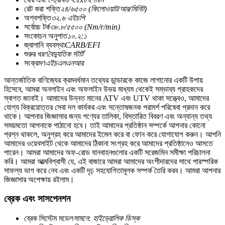
রেট করা শক্তি
২৪/৬৫০০ (কিলোওয়াট/আর/মিনিট)
অশ্বশক্তি
৩২.৬ এইচপি
সর্বোচ্চ টর্ক
৩৮.৮/৫৫০০ (Nm/r/min)
সংকোচন অনুপাত
১০.২:১
জ্বালানি ব্যবস্থা
CARB/EFI
শুরুর ধরণ
বৈদ্যুতিক স্টার্ট
সংক্রমণ
এইচএলএনআর
আন্তর্জাতিক বাণিজ্যের ক্রমবর্ধমান তথ্যের ভান্ডারকে কাজে লাগানোর একটি উপায়
হিসেবে, আমরা অনলাইন এবং অফলাইন উভয় মাধ্যম থেকেই সম্ভাব্য গ্রাহকদের
স্বাগত জানাই। আমাদের উন্নত মানের ATV এবং UTV থাকা সত্ত্বেও, আমাদের
যোগ্য বিক্রয়োত্তর সেবা দল কার্যকর এবং সন্তোষজনক পরামর্শ পরিষেবা প্রদান করে
থাকে। আপনার জিজ্ঞাসার জন্য পণ্যের তালিকা, বিস্তারিত বিবরণ এবং অন্যান্য তথ্য
সময়মতো আপনাকে পাঠানো হবে। তাই আমাদের প্রতিষ্ঠান সম্পর্কে আপনার কোনো
প্রশ্ন থাকলে, অনুগ্রহ করে আমাদের ইমেল করে বা ফোন করে যোগাযোগ করুন। আপনি
আমাদের ওয়েবসাইট থেকে আমাদের ঠিকানা সংগ্রহ করে আমাদের প্রতিষ্ঠানেও আসতে
পারেন। আমরা আমাদের অফ-রোড যানবাহনগুলোর একটি সরেজমিন সমীক্ষা পরিচালনা
করি। আমরা আত্মবিশ্বাসী যে, এই বাজারে আমরা আমাদের অংশীদারদের সাথে পারস্পরিক
সাফল্য ভাগ করে নেব এবং একটি দৃঢ় সহযোগিতামূলক সম্পর্ক তৈরি করব। আমরা আপনার
জিজ্ঞাসার অপেক্ষায় রইলাম।
ব্রেক এবং সাসপেনশন
ব্রেক সিস্টেম মডেল
সামনে: হাইড্রোলিক ডিস্ক