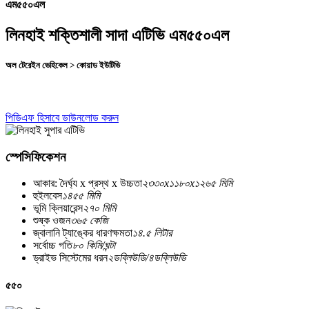
এম৫৫০এল
লিনহাই শক্তিশালী সাদা এটিভি এম৫৫০এল
অল টেরেইন ভেহিকেল > কোয়াড ইউটিভি
পিডিএফ হিসাবে ডাউনলোড করুন
স্পেসিফিকেশন
আকার: দৈর্ঘ্য x প্রস্থ x উচ্চতা
২৩৩০x১১৮০x১২৬৫ মিমি
হুইলবেস
১৪৫৫ মিমি
ভূমি ক্লিয়ারেন্স
২৭০ মিমি
শুষ্ক ওজন
৩৬৫ কেজি
জ্বালানি ট্যাঙ্কের ধারণক্ষমতা
১৪.৫ লিটার
সর্বোচ্চ গতি
৮০ কিমি/ঘন্টা
ড্রাইভ সিস্টেমের ধরন
২ডব্লিউডি/৪ডব্লিউডি
৫৫০