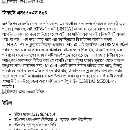
লিনহাই এম৫৫০এল ৪x৪
এই বিশেষ মডেলটি দেখে, আপনি হয়তো এর উৎপাদন সাল সম্পর্কে জানতে আগ্রহী হতে
পারেন। আসলে, এই ATV-টি একটি LINHAI মডেল যা ২০১৫ সালে বাজারে
এসেছিল, এবং এত বছর পেরিয়ে গেলেও এটি তার মার্জিত এবং সাবলীল ডিজাইনটি এখনও
ধরে রেখেছে। এর কারণ হতে পারে এর ইন্ডাস্ট্রিয়াল ডিজাইনের আকর্ষণ অথবা
LINHAI ATV ব্র্যান্ডের নিজস্ব গুণমান। M550L-টি ক্লাসিক LH188MR ইঞ্জিন
দ্বারা চালিত এবং এতে রয়েছে আরামদায়ক দুই-আসনের ডিজাইন, যা এটিকে বন্ধু এবং
পরিবারের সাথে ভ্রমণের জন্য একটি আদর্শ পছন্দ করে তুলেছে। এর ১৪.৫ লিটার ফুয়েল
ট্যাঙ্কের ধারণক্ষমতা নিশ্চিত করে যে আপনি কোনো দ্বিধা ছাড়াই ভ্রমণে যেতে পারবেন।
বন্ধুদের সাথে চালানোর সময়, M550L একটি উদ্দাম দানবে পরিণত হতে পারে, কিন্তু
পরিবারের সাথে থাকলে এটিকে শান্ত রাখা যায়, যা আপনাকে সুন্দর দৃশ্য উপভোগ করার
সাথে সাথে একটি আরামদায়ক ভ্রমণ উপভোগ করার সুযোগ করে দেয়। জীবনটা এমনই
হওয়া উচিত - উত্তেজনা এবং স্বস্তিতে পরিপূর্ণ, ঠিক LINHAI M550L-এর
মতোই।
ইঞ্জিন
ইঞ্জিন মডেল
LH188MR-A
ইঞ্জিনের ধরণ
একক সিলিন্ডার, ৪ স্ট্রোক, জল শীতলীকৃত
ইঞ্জিনের স্থানচ্যুতি
৪৯৩ সিসি
বোর এবং স্ট্রোক
৮৭.৫x৮২ মিমি