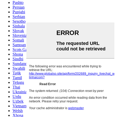
Pashto
Persian
Punjabi
Serbian
Sesotho
Sinhala
Slovak
Slovenian
Somali
Samoan
Scots Gaelic
Shona
Sindhi
Sundanese
Swahili
Tajik
Tamil
Telugu
Thai
Ukrainian
Urdu
Uzbek
Vietnamese
Welsh
Xhosa