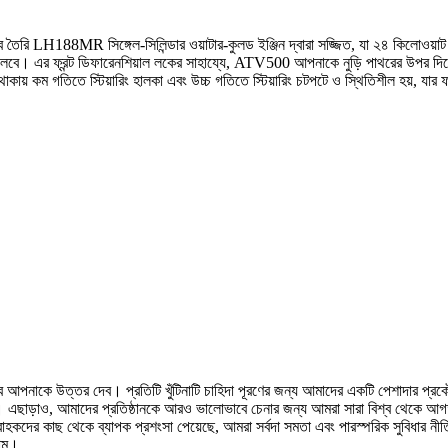
ৈরি LH188MR সিঙ্গেল-সিলিন্ডার ওয়াটার-কুলড ইঞ্জিন দ্বারা সজ্জিত, যা ২৪ কিলোওয়া
লবে। এর ফ্রন্ট ডিফারেনশিয়াল লকের সাহায্যে, ATV500 আপনাকে নুড়ি পাথরের উপর দিয়ে, ব
 কম গতিতে স্টিয়ারিং হালকা এবং উচ্চ গতিতে স্টিয়ারিং চটপটে ও স্থিতিশীল হয়, যার 
 আপনাকে উত্তর দেব। প্রতিটি খুঁটিনাটি চাহিদা পূরণের জন্য আমাদের একটি পেশাদার প্রকৌশ
াড়াও, আমাদের প্রতিষ্ঠানকে আরও ভালোভাবে চেনার জন্য আমরা সারা বিশ্ব থেকে আগ
াহকদের কাছ থেকে ব্যাপক প্রশংসা পেয়েছে, আমরা সর্বদা সমতা এবং পারস্পরিক সুবিধার নীত
লাম।