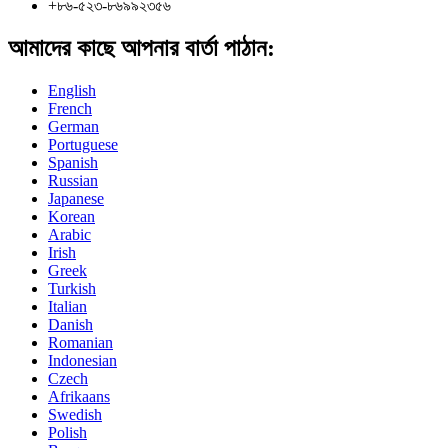
+৮৬-৫২৩-৮৬৯৯২৩৫৬
আমাদের কাছে আপনার বার্তা পাঠান:
English
French
German
Portuguese
Spanish
Russian
Japanese
Korean
Arabic
Irish
Greek
Turkish
Italian
Danish
Romanian
Indonesian
Czech
Afrikaans
Swedish
Polish