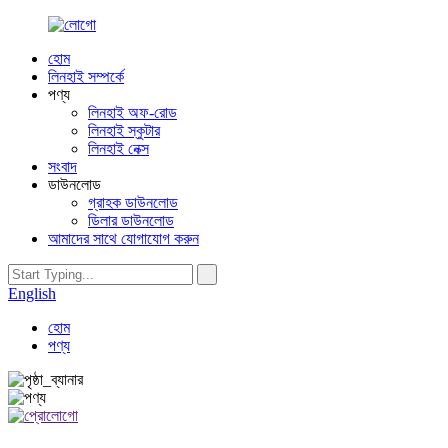
হোম
লিনহাই সম্পর্কে
পণ্য
লিনহাই অফ-রোড
লিনহাই স্কুটার
লিনহাই নেক্স
সংবাদ
ডাউনলোড
গ্রাহক ডাউনলোড
ডিলার ডাউনলোড
আমাদের সাথে যোগাযোগ করুন
English
হোম
পণ্য