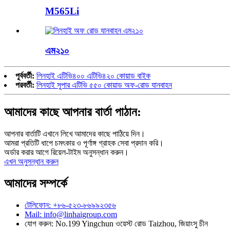
M565Li
এম২১০
পূর্ববর্তী:
লিনহাই এটিভি৪০০ এটিভি৪২০ কোয়াড বাইক
পরবর্তী:
লিনহাই সুপার এটিভি ৫৫০ কোয়াড অফ-রোড যানবাহন
আমাদের কাছে আপনার বার্তা পাঠান:
আপনার বার্তাটি এখানে লিখে আমাদের কাছে পাঠিয়ে দিন।
আমরা প্রতিটি ধাপে চমৎকার ও পূর্ণাঙ্গ গ্রাহক সেবা প্রদান করি।
অর্ডার করার আগে রিয়েল-টাইম অনুসন্ধান করুন।
এখন অনুসন্ধান করুন
আমাদের সম্পর্কে
টেলিফোন: +৮৬-৫২৩-৮৬৯৯২৩৫৬
Mail: info@linhaigroup.com
যোগ করুন: No.199 Yingchun ওয়েস্ট রোড Taizhou, জিয়াংসু চীন