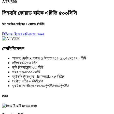
ATV500
লিনহাই কোয়াড বাইক এটিভি ৫০০সিসি
অল টেরেইন ভেহিকেল > কোয়াড ইউটিভি
পিডিএফ হিসাবে ডাউনলোড করুন
স্পেসিফিকেশন
আকার: দৈর্ঘ্য x প্রস্থ x উচ্চতা
২১২০x১১৮৫x১২৭০ মিমি
হুইলবেস
১২৮০ মিমি
ভূমি ক্লিয়ারেন্স
২৫৩ মিমি
শুষ্ক ওজন
৩৫৫ কেজি
জ্বালানি ট্যাঙ্কের ধারণক্ষমতা
১২.৫ লিটার
সর্বোচ্চ গতি
৮০ কিমি/ঘন্টা
ড্রাইভ সিস্টেমের ধরন
২ডব্লিউডি/৪ডব্লিউডি
৫০০