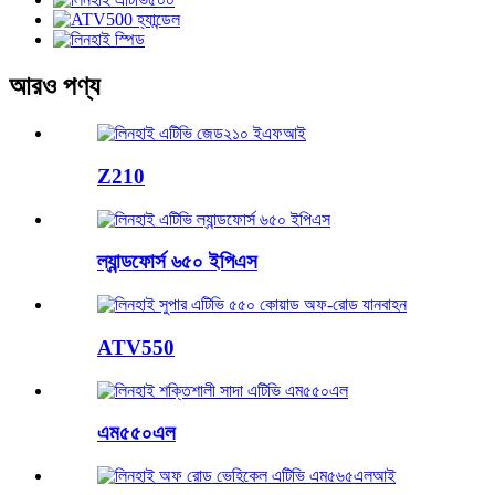
আরও পণ্য
Z210
ল্যান্ডফোর্স ৬৫০ ইপিএস
ATV550
এম৫৫০এল