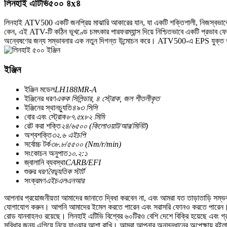
লিনহাই এটিভি৫০০ ৪x৪
লিনহাই ATV500 একটি জনপ্রিয় মাঝারি আকারের যান, যা একটি শক্তিশালী, নিজস্বভাবে ত
কেন, এই ATV-টি কঠিন ভূখণ্ডে চমৎকার পারফরম্যান্স দিয়ে নিশ্চিতভাবে একটি প্রভাব ফে
অন্বেষণের জন্য সম্ভাবনার এক নতুন দিগন্ত উন্মোচন করে। ATV500-এ EPS যুক্ত থাকায়
ইঞ্জিন
ইঞ্জিন মডেল
LH188MR-A
ইঞ্জিনের ধরণ
একক সিলিন্ডার, ৪ স্ট্রোক, জল শীতলীকৃত
ইঞ্জিনের স্থানচ্যুতি
৪৯৩ সিসি
বোর এবং স্ট্রোক
৮৭.৫x৮২ মিমি
রেট করা শক্তি
২৪/৬৫০০ (কিলোওয়াট/আর/মিনিট)
অশ্বশক্তি
৩২.৬ এইচপি
সর্বোচ্চ টর্ক
৩৮.৮/৫৫০০ (Nm/r/min)
সংকোচন অনুপাত
১০.২:১
জ্বালানি ব্যবস্থা
CARB/EFI
শুরুর ধরণ
বৈদ্যুতিক স্টার্ট
সংক্রমণ
এইচএলএনআর
আপনার প্রয়োজনীয়তা আমাদের জানাতে দ্বিধা করবেন না, এবং আমরা যত তাড়াতাড়ি সম্ভব
যোগাযোগ করুন। আপনি আমাদের ইমেল করতে পারেন এবং সরাসরি ফোনও করতে পারেন। এছ
রোড যানবাহনও রয়েছে। লিনহাই এটিভি বিশ্বের ৬০টিরও বেশি দেশে বিক্রি হয়েছে এবং গ্র
সুবিধার জন্য এগিয়ে নিয়ে যাওয়ার আশা রাখি। আমরা আপনার অনুসন্ধানের অপেক্ষায় রই